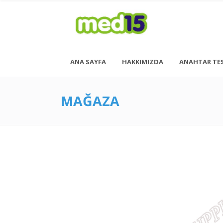
ANA SAYFA
HAKKIMIZDA
ANAHTAR TE
MAĞAZA
Pazartesi - Cuma 08:00 - 18:00
Cumartesi - 08:00 - 14:00
<h6 style= “font-size: 13px; font-weight: 600;