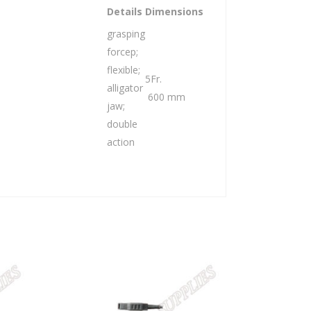
Details
Dimensions
grasping
forcep;
flexible;
5Fr.
alligator
600 mm
jaw;
double
action