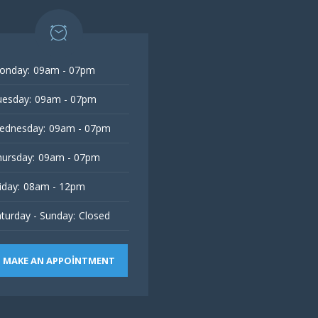
onday:
09am - 07pm
esday:
09am - 07pm
ednesday:
09am - 07pm
ursday:
09am - 07pm
iday:
08am - 12pm
turday - Sunday:
Closed
MAKE AN APPOINTMENT