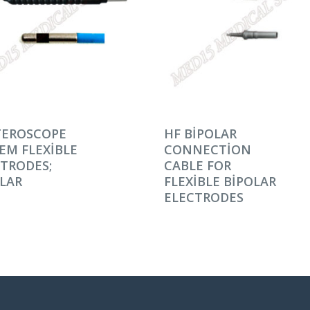
AMINI OKU
DEVAMINI OKU
TEROSCOPE
HF BIPOLAR
EM FLEXIBLE
CONNECTION
TRODES;
CABLE FOR
LAR
FLEXIBLE BIPOLAR
ELECTRODES