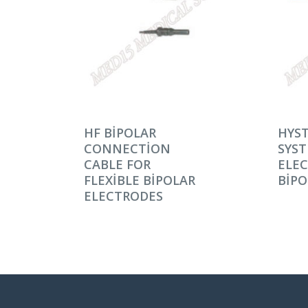
DEVAMINI OKU
DEV
HF BIPOLAR
HYS
CONNECTION
SYST
CABLE FOR
ELEC
FLEXIBLE BIPOLAR
BIPO
ELECTRODES