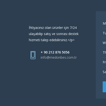
M
İhtiyacınız olan ürünler için 7/24
Tu
ulaşabilip satış ve sonrası destek
hizmeti talep edebilirsiniz.</p>
W
+ 90 212 876 5056
Th
info@medonbes.com.tr
Fr
Sa