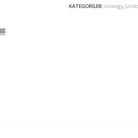
KATEGORILER:
Urology
,
Urol