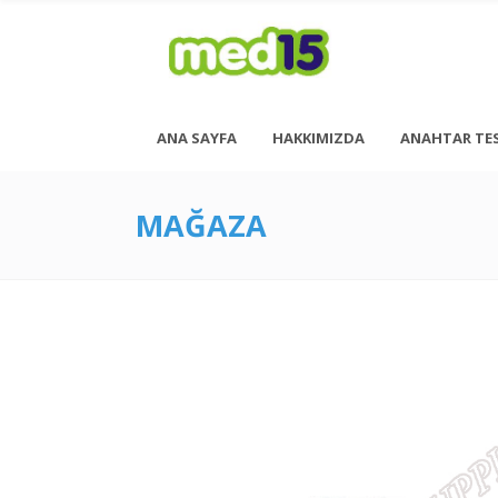
ANA SAYFA
HAKKIMIZDA
ANAHTAR TE
MAĞAZA
Pazartesi - Cuma 08:00 - 18:00
Cumartesi - 08:00 - 14:00
<h6 style= “font-size: 13px; font-weight: 600;