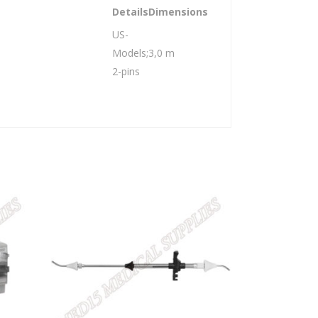
Details
Dimensions
US-
Models;
3,0 m
2-pins