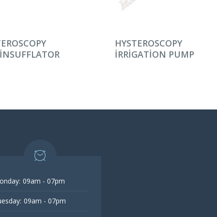
AMINI OKU
DEVAMINI OKU
TEROSCOPY
HYSTEROSCOPY
-INSUFFLATOR
IRRIGATION PUMP
onday:
09am - 07pm
esday:
09am - 07pm