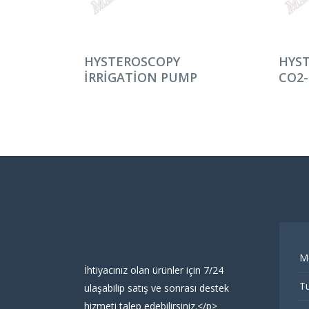
DEVAMINI OKU
DEV
HYSTEROSCOPY
HYS
IRRIGATION PUMP
CO2
M
İhtiyacınız olan ürünler için 7/24
Tu
ulaşabilip satış ve sonrası destek
hizmeti talep edebilirsiniz.</p>