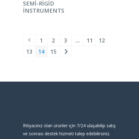
DEVAMINI OKU
SEMI-RIGID
INSTRUMENTS
1
2
3
…
11
12
13
14
15
İhtiyacınız olan ürünler için 7/24 ulaşabilip satış
ve sonrası destek hizmeti talep edebilirsiniz.