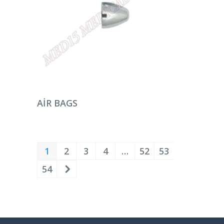
DEVAMINI OKU
AIR BAGS
1
2
3
4
…
52
53
54