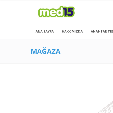
ANA SAYFA
HAKKIMIZDA
ANAHTAR TE
MAĞAZA
Pazartesi - Cuma 08:00 - 18:00
Cumartesi - 08:00 - 14:00
<h6 style= “font-size: 13px; font-weight: 600;