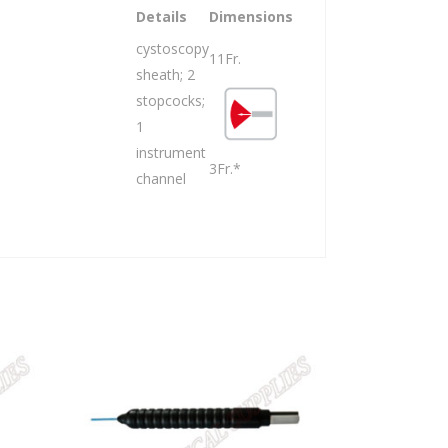
Details
Dimensions
cystoscopy
11Fr.
sheath; 2
stopcocks;
1
instrument
3Fr.*
channel