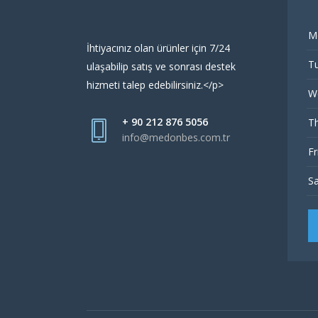
M
İhtiyacınız olan ürünler için 7/24
Tu
ulaşabilip satış ve sonrası destek
hizmeti talep edebilirsiniz.</p>
W
+ 90 212 876 5056
Th
info@medonbes.com.tr
Fr
Sa