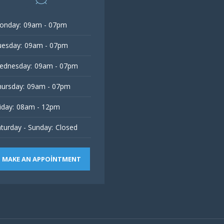
onday:
09am - 07pm
esday:
09am - 07pm
ednesday:
09am - 07pm
ursday:
09am - 07pm
iday:
08am - 12pm
turday - Sunday:
Closed
MAKE AN APPOINTMENT