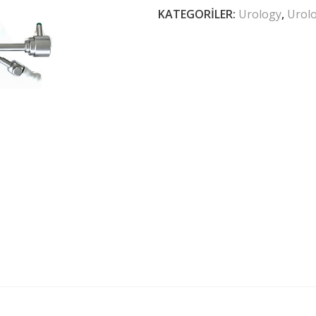
KATEGORILER:
Urology
,
Urol