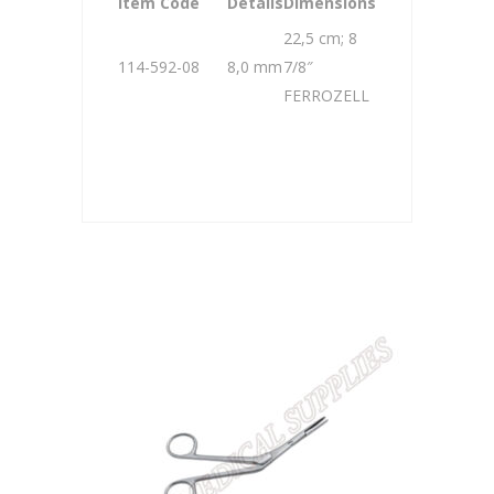
Item Code
Details
Dimensions
22,5 cm; 8
114-592-08
8,0 mm
7/8″
FERROZELL