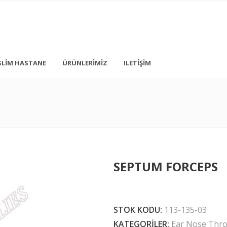
SLIM HASTANE
ÜRÜNLERIMIZ
ILETIŞIM
+ 90 212 876 5056
İstanbul
info@medonbes.com.tr
TÜRKİYE
<div class=”
SEPTUM FORCEPS
<div class=”
 text-transform: none; line-height: 12px; margin-top: 10px; margin-bot
STOK KODU:
113-135-03
KATEGORILER:
Ear Nose Thro