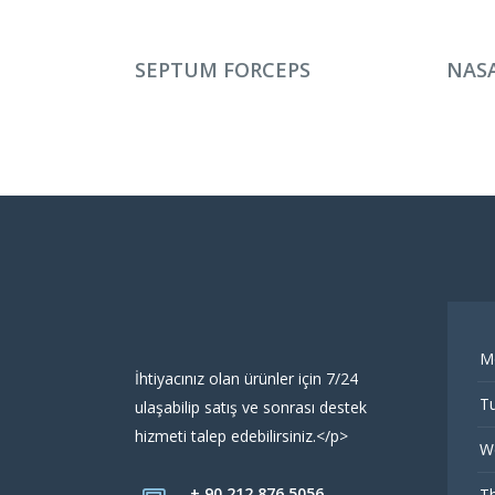
DEVAMINI OKU
DEV
SEPTUM FORCEPS
NASA
M
İhtiyacınız olan ürünler için 7/24
Tu
ulaşabilip satış ve sonrası destek
hizmeti talep edebilirsiniz.</p>
W
+ 90 212 876 5056
Th