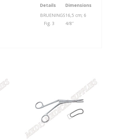
Details
Dimensions
BRUENINGS
16,5 cm; 6
Fig. 3
4/8″