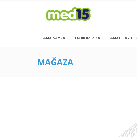
ANA SAYFA
HAKKIMIZDA
ANAHTAR TE
MAĞAZA
Pazartesi - Cuma 08:00 - 18:00
Cumartesi - 08:00 - 14:00
<h6 style= “font-size: 13px; font-weight: 600;