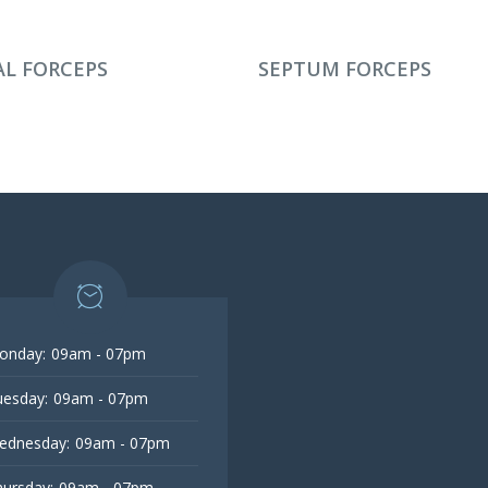
AMINI OKU
DEVAMINI OKU
L FORCEPS
SEPTUM FORCEPS
onday:
09am - 07pm
esday:
09am - 07pm
ednesday:
09am - 07pm
ursday:
09am - 07pm