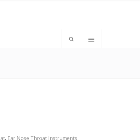
mkd-icon-top-left”>
</div>
mkd-elements-top-right”>
tom: 1px;”>Follow Us</h6>
at
,
Ear Nose Throat Instruments
</div>