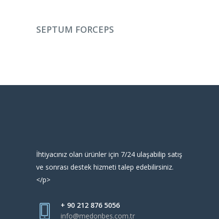
DEVAMINI OKU
SEPTUM FORCEPS
İhtiyacınız olan ürünler için 7/24 ulaşabilip satış
ve sonrası destek hizmeti talep edebilirsiniz.
</p>
+ 90 212 876 5056
info@medonbes.com.tr