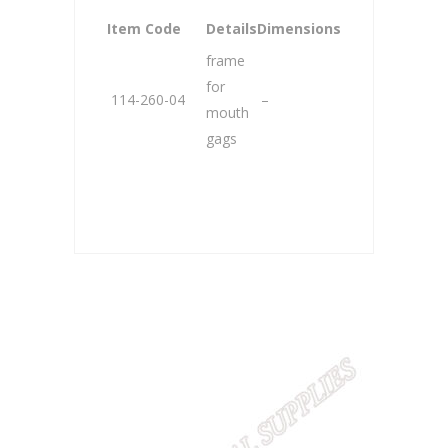
Item Code
Details
Dimensions
frame
for
114-260-04
–
mouth
gags