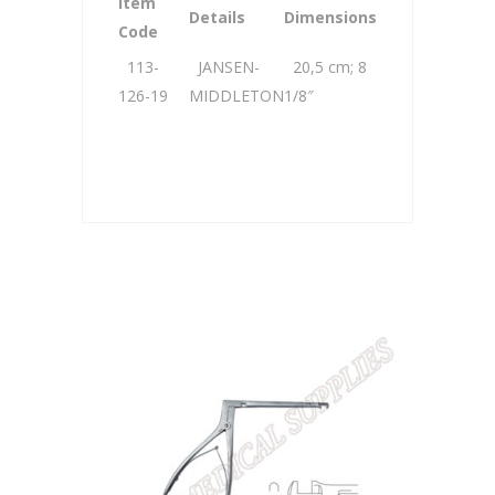
Item
Details
Dimensions
Code
113-
JANSEN-
20,5 cm; 8
126-19
MIDDLETON
1/8″