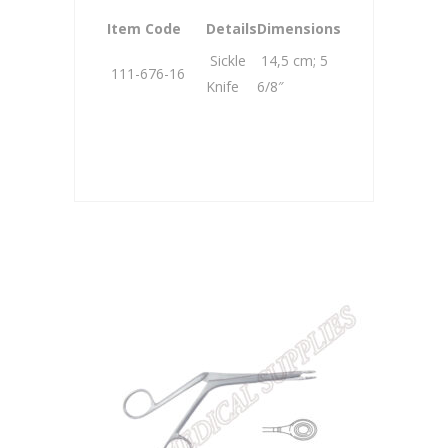
Item Code
Details
Dimensions
Sickle
14,5 cm; 5
111-676-16
Knife
6/8″