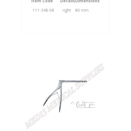
Item Code
Details
Dimensions
111-348-08
right
80 mm