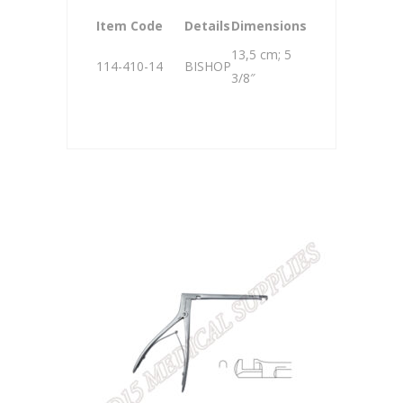
Item Code
Details
Dimensions
13,5 cm; 5
114-410-14
BISHOP
3/8″