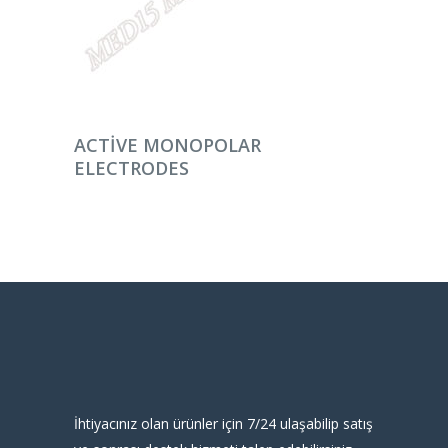
DEVAMINI OKU
ACTIVE MONOPOLAR
ELECTRODES
İhtiyacınız olan ürünler için 7/24 ulaşabilip satış