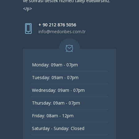
ve sonrası destek hizmeti talep edebilirsiniz.
</p>
+ 90 212 876 5056
info@medonbes.com.tr
Monday:
09am - 07pm
Tuesday:
09am - 07pm
Wednesday:
09am - 07pm
Thursday:
09am - 07pm
Friday:
08am - 12pm
Saturday - Sunday:
Closed