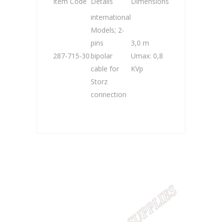
Item Code
Details
Dimensions
international
Models; 2-
pins
3,0 m
287-715-30
bipolar
Umax: 0,8
cable for
KVp
Storz
connection