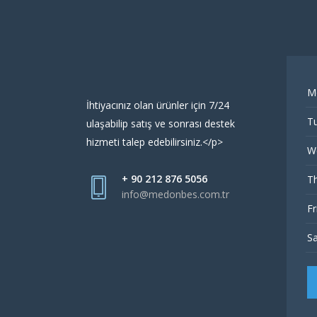
M
İhtiyacınız olan ürünler için 7/24
Tu
ulaşabilip satış ve sonrası destek
hizmeti talep edebilirsiniz.</p>
W
+ 90 212 876 5056
Th
info@medonbes.com.tr
Fr
Sa