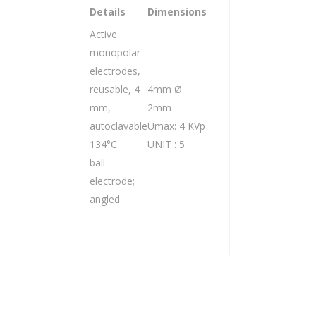
Details
Dimensions
Active
monopolar
electrodes,
reusable, 4
4mm Ø
mm,
2mm
autoclavable
Umax: 4 KVp
134°C
UNIT : 5
ball
electrode;
angled