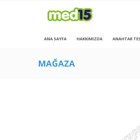
ANA SAYFA
HAKKIMIZDA
ANAHTAR TE
MAĞAZA
Pazartesi - Cuma 08:00 - 18:00
Cumartesi - 08:00 - 14:00
<h6 style= “font-size: 13px; font-weight: 600;