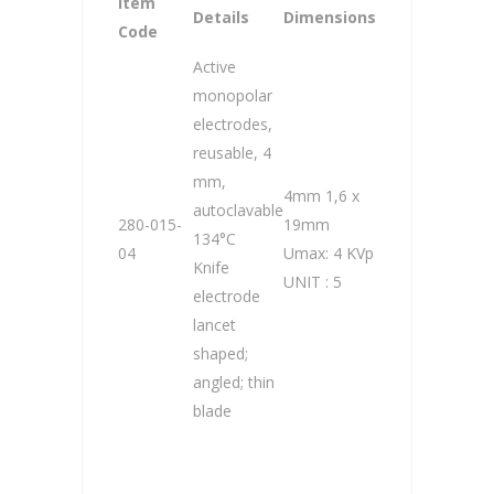
Item
Details
Dimensions
Code
Active
monopolar
electrodes,
reusable, 4
mm,
4mm 1,6 x
autoclavable
280-015-
19mm
134°C
04
Umax: 4 KVp
Knife
UNIT : 5
electrode
lancet
shaped;
angled; thin
blade