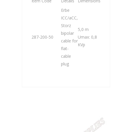
Item Code
Details
Dimensions
Erbe
ICC/aCC,
Storz
5,0 m
bipolar
287-200-50
Umax: 0,8
cable for
KVp
flat-
cable
plug