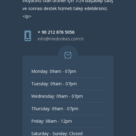
İhtiyacınız olan ürünler için 7/24 ulaşabilip satış
ve sonrası destek hizmeti talep edebilirsiniz.
</p>
+ 90 212 876 5056
info@medonbes.com.tr
Monday:
09am - 07pm
Tuesday:
09am - 07pm
Wednesday:
09am - 07pm
Thursday:
09am - 07pm
Friday:
08am - 12pm
Saturday - Sunday:
Closed