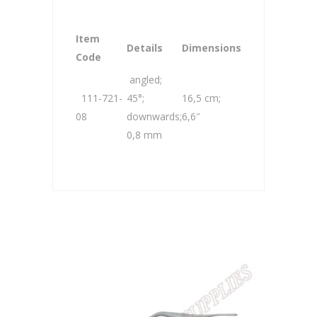
Item
Details
Dimensions
Code
angled;
111-721-
45°;
16,5 cm;
08
downwards;
6,6″
0,8 mm