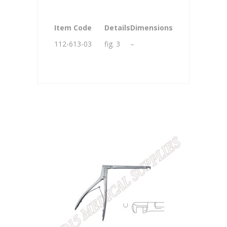
Item Code
Details
Dimensions
112-613-03
fig. 3
–