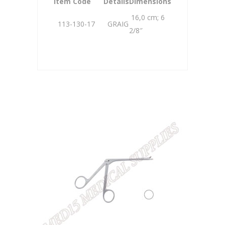
Item Code
Details
Dimensions
16,0 cm; 6
113-130-17
GRAIG
2/8″