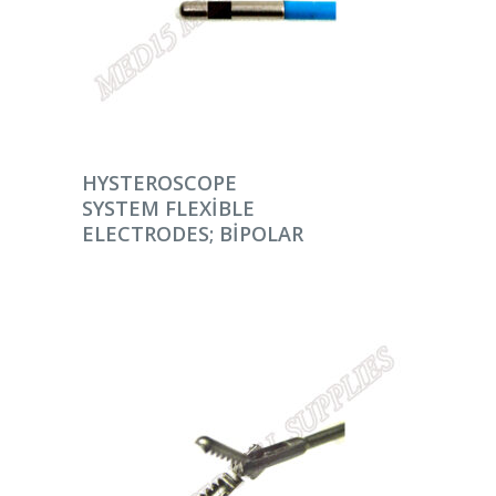
DEVAMINI OKU
HYSTEROSCOPE
SYSTEM FLEXIBLE
ELECTRODES; BIPOLAR