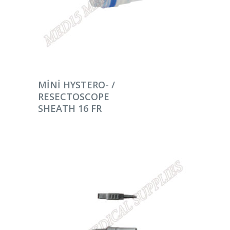
DEVAMINI OKU
MINI HYSTERO- /
RESECTOSCOPE
SHEATH 16 FR