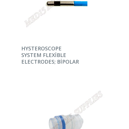
DEVAMINI OKU
HYSTEROSCOPE
SYSTEM FLEXIBLE
ELECTRODES; BIPOLAR