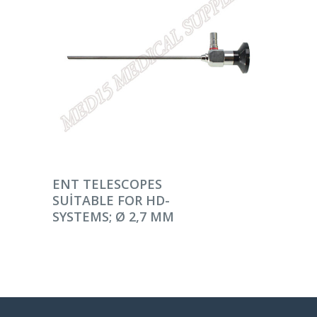
DEVAMINI OKU
ENT TELESCOPES
SUITABLE FOR HD-
SYSTEMS; Ø 2,7 MM