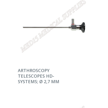
DEVAMINI OKU
ARTHROSCOPY
TELESCOPES HD-
SYSTEMS; Ø 2,7 MM