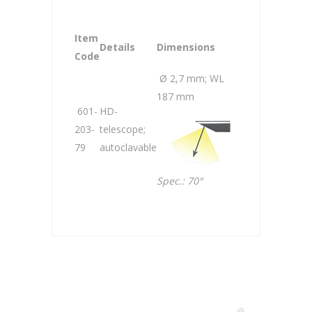
Item
Details
Dimensions
Code
Ø 2,7 mm; WL
187 mm
601-
HD-
203-
telescope;
79
autoclavable
Spec.: 70°