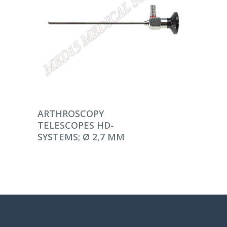
DEVAMINI OKU
ARTHROSCOPY
TELESCOPES HD-
SYSTEMS; Ø 2,7 MM