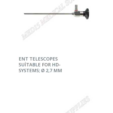
DEVAMINI OKU
ENT TELESCOPES
SUITABLE FOR HD-
SYSTEMS; Ø 2,7 MM