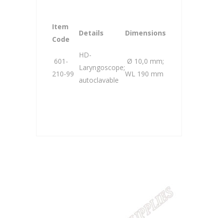
Item
Details
Dimensions
Code
HD-
601-
Ø 10,0 mm;
Laryngoscope;
210-99
WL 190 mm
autoclavable