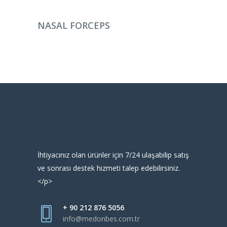
DEVAMINI OKU
NASAL FORCEPS
İhtiyacınız olan ürünler için 7/24 ulaşabilip satış
ve sonrası destek hizmeti talep edebilirsiniz.
</p>
+ 90 212 876 5056
info@medonbes.com.tr