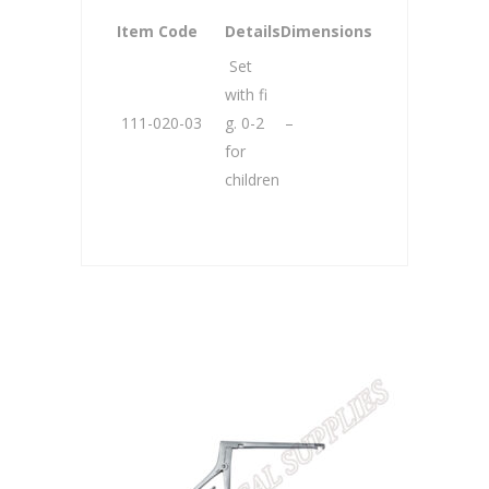
Item Code
Details
Dimensions
Set
with fi
111-020-03
g. 0-2
–
for
children