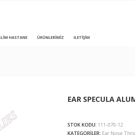
SLIM HASTANE
ÜRÜNLERIMIZ
ILETIŞIM
+ 90 212 876 5056
İstanbul
info@medonbes.com.tr
TÜRKİYE
<div class=”
EAR SPECULA ALU
<div class=”
 text-transform: none; line-height: 12px; margin-top: 10px; margin-bot
STOK KODU:
111-070-12
KATEGORILER:
Ear Nose Thro