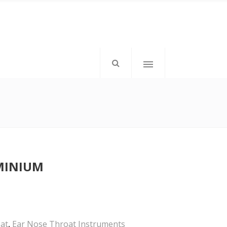
mkd-icon-top-left”>
</div>
MINIUM
mkd-elements-top-right”>
tom: 1px;”>Follow Us</h6>
at
,
Ear Nose Throat Instruments
</div>