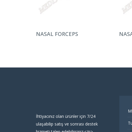
DEVAMINI OKU
DEV
NASAL FORCEPS
NASA
M
İhtiyacınız olan ürünler için 7/24
Tu
ulaşabilip satış ve sonrası destek
hizmeti talep edebilirsiniz.</p>