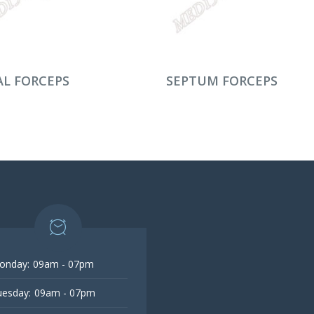
AMINI OKU
DEVAMINI OKU
L FORCEPS
SEPTUM FORCEPS
onday:
09am - 07pm
esday:
09am - 07pm