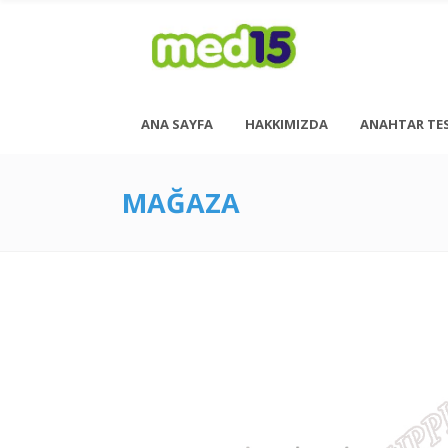
ANA SAYFA
HAKKIMIZDA
ANAHTAR TE
MAĞAZA
Pazartesi - Cuma 08:00 - 18:00
Cumartesi - 08:00 - 14:00
<h6 style= “font-size: 13px; font-weight: 600;