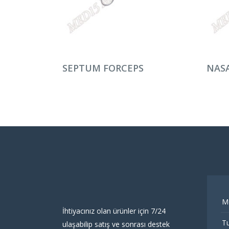
DEVAMINI OKU
DEV
SEPTUM FORCEPS
NASA
M
İhtiyacınız olan ürünler için 7/24
Tu
ulaşabilip satış ve sonrası destek