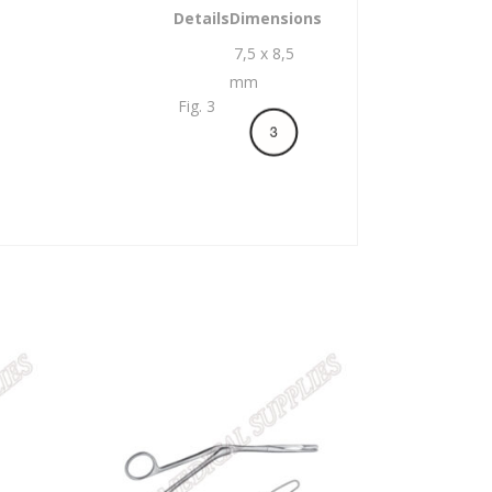
Details
Dimensions
7,5 x 8,5
mm
Fig. 3