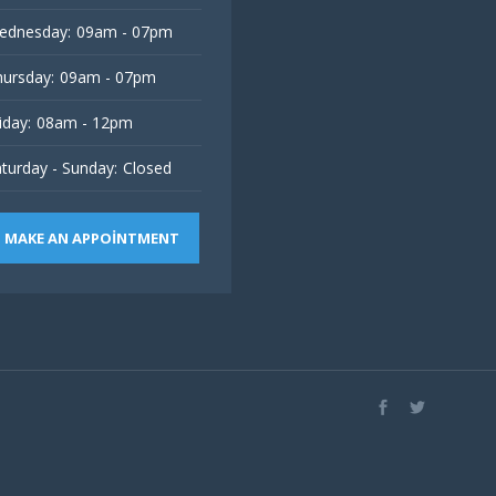
ednesday:
09am - 07pm
ursday:
09am - 07pm
iday:
08am - 12pm
turday - Sunday:
Closed
MAKE AN APPOINTMENT