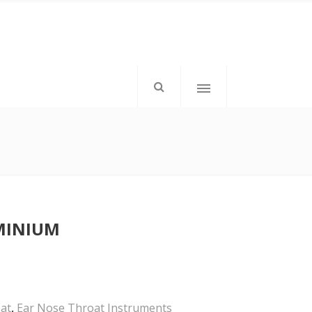
mkd-icon-top-left”>
</div>
MINIUM
mkd-elements-top-right”>
tom: 1px;”>Follow Us</h6>
at
,
Ear Nose Throat Instruments
</div>