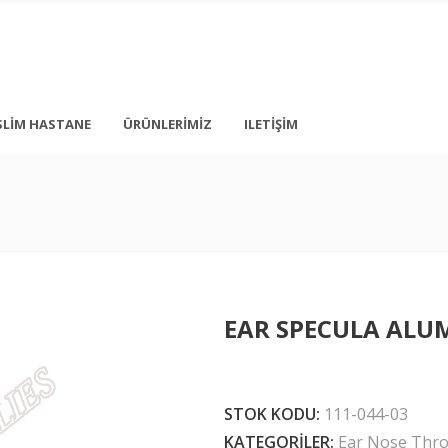
SLIM HASTANE
ÜRÜNLERIMIZ
ILETIŞIM
+ 90 212 876 5056
İstanbul
info@medonbes.com.tr
TÜRKİYE
<div class=”
EAR SPECULA ALU
<div class=”
 text-transform: none; line-height: 12px; margin-top: 10px; margin-bot
STOK KODU:
111-044-03
KATEGORILER:
Ear Nose Thro