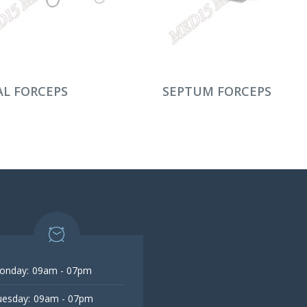
AMINI OKU
DEVAMINI OKU
L FORCEPS
SEPTUM FORCEPS
onday:
09am - 07pm
esday:
09am - 07pm