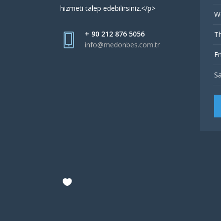
hizmeti talep edebilirsiniz.</p>
W
+ 90 212 876 5056
Th
info@medonbes.com.tr
Fr
Sa