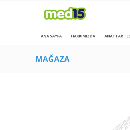
ANA SAYFA
HAKKIMIZDA
ANAHTAR TE
MAĞAZA
Pazartesi - Cuma 08:00 - 18:00
Cumartesi - 08:00 - 14:00
<h6 style= “font-size: 13px; font-weight: 600;