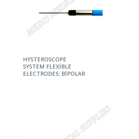
DEVAMINI OKU
HYSTEROSCOPE
SYSTEM FLEXIBLE
ELECTRODES; BIPOLAR