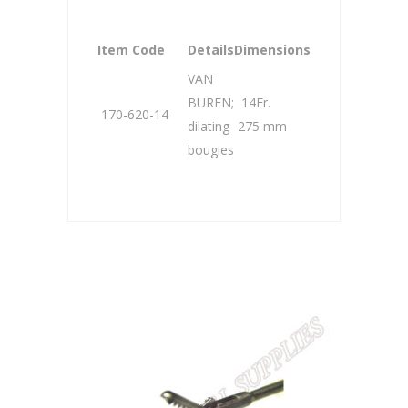
Item Code
Details
Dimensions
VAN
BUREN;
14Fr.
170-620-14
dilating
275 mm
bougies