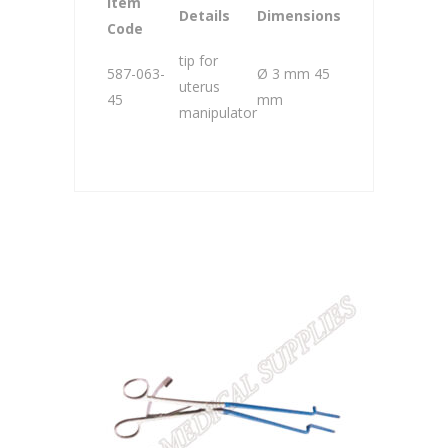
Item
Details
Dimensions
Code
tip for
587-063-
Ø 3 mm 45
uterus
45
mm
manipulator