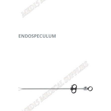
DEVAMINI OKU
ENDOSPECULUM