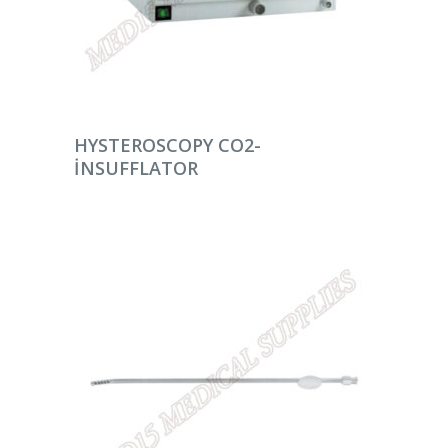
DEVAMINI OKU
HYSTEROSCOPY CO2-
INSUFFLATOR