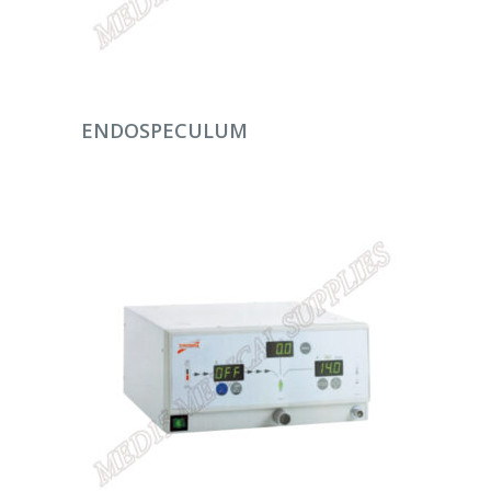
DEVAMINI OKU
ENDOSPECULUM