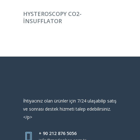
DEVAMINI OKU
HYSTEROSCOPY CO2-
INSUFFLATOR
İhtiyacınız olan ürünler için 7/24 ulaşabilip satış
ve sonrası destek hizmeti talep edebilirsiniz.
</p>
+ 90 212 876 5056