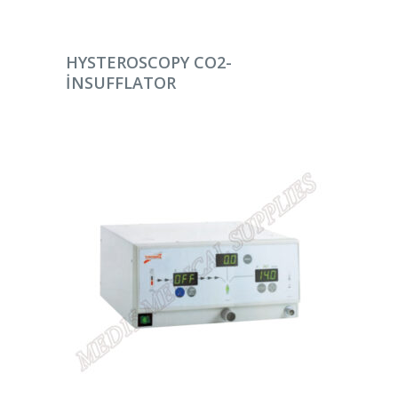
DEVAMINI OKU
HYSTEROSCOPY CO2-
INSUFFLATOR