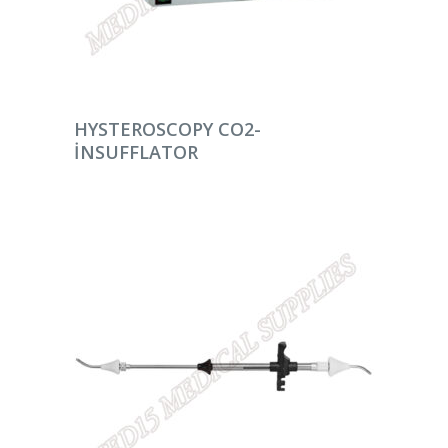
DEVAMINI OKU
HYSTEROSCOPY CO2-
INSUFFLATOR