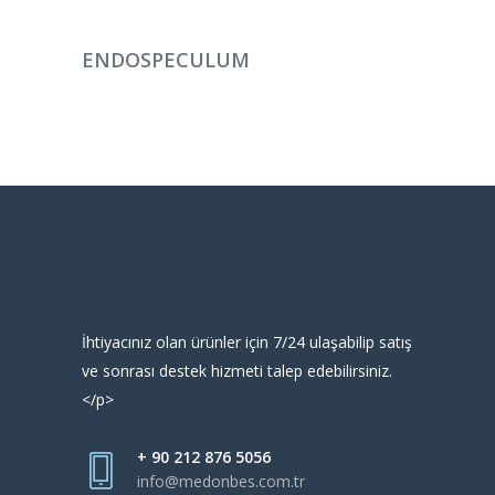
DEVAMINI OKU
ENDOSPECULUM
İhtiyacınız olan ürünler için 7/24 ulaşabilip satış
ve sonrası destek hizmeti talep edebilirsiniz.
</p>
+ 90 212 876 5056
info@medonbes.com.tr