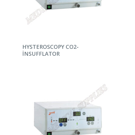
DEVAMINI OKU
HYSTEROSCOPY CO2-
INSUFFLATOR