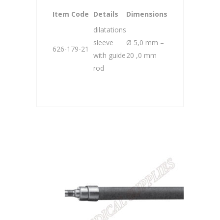
Item Code
Details
Dimensions
dilatations
sleeve
Ø 5,0 mm –
626-179-21
with guide
20 ,0 mm
rod