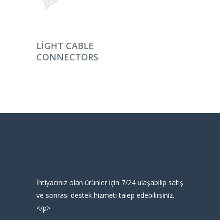
DEVAMINI OKU
LIGHT CABLE
CONNECTORS
İhtiyacınız olan ürünler için 7/24 ulaşabilip satış
ve sonrası destek hizmeti talep edebilirsiniz.
</p>