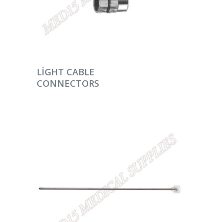
DEVAMINI OKU
LIGHT CABLE
CONNECTORS