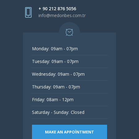
+ 90 212 876 5056
info@medonbes.com.tr
Monday:
09am - 07pm
Tuesday:
09am - 07pm
Wednesday:
09am - 07pm
Thursday:
09am - 07pm
Friday:
08am - 12pm
Saturday - Sunday:
Closed
MAKE AN APPOINTMENT