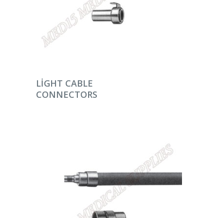
DEVAMINI OKU
LIGHT CABLE
CONNECTORS