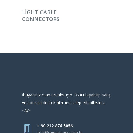
DEVAMINI OKU
LIGHT CABLE
CONNECTORS
İhtiyacınız olan ürünler için 7/24 ulaşabilip satış
ve sonrası destek hizmeti talep edebilirsiniz.
</p>
+ 90 212 876 5056
info@medonbes.com.tr