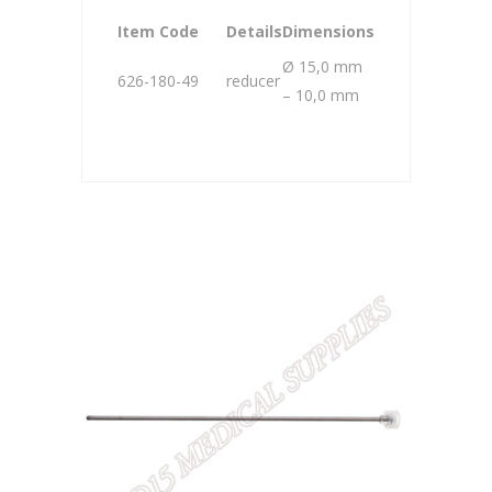
Item Code
Details
Dimensions
Ø 15,0 mm
626-180-49
reducer
– 10,0 mm