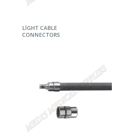
DEVAMINI OKU
LIGHT CABLE
CONNECTORS