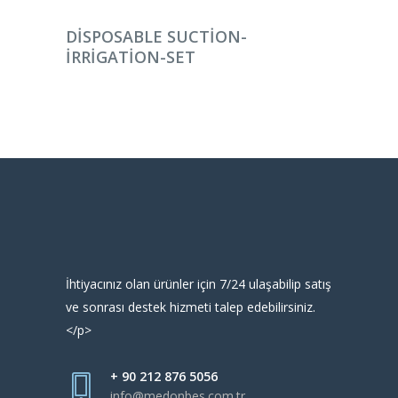
DEVAMINI OKU
DISPOSABLE SUCTION-
IRRIGATION-SET
İhtiyacınız olan ürünler için 7/24 ulaşabilip satış
ve sonrası destek hizmeti talep edebilirsiniz.
</p>
+ 90 212 876 5056
info@medonbes.com.tr