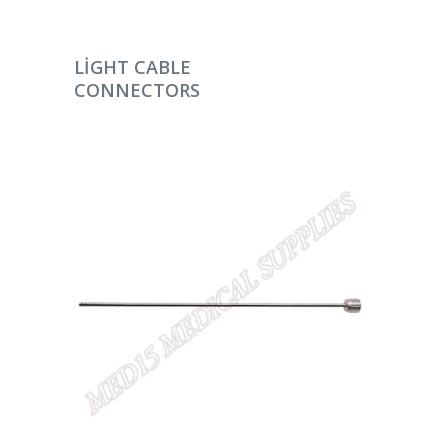
DEVAMINI OKU
LIGHT CABLE
CONNECTORS