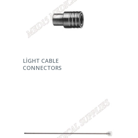
DEVAMINI OKU
LIGHT CABLE
CONNECTORS