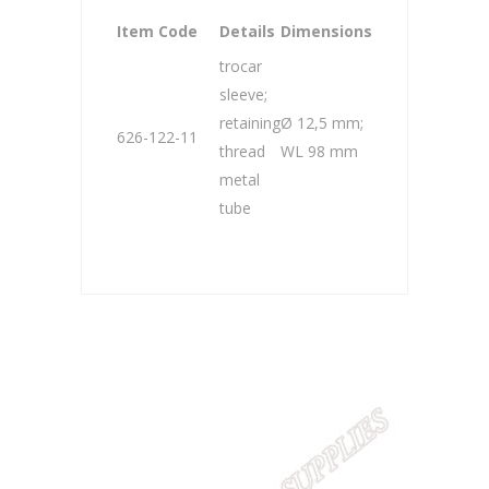
Item Code
Details
Dimensions
trocar
sleeve;
retaining
Ø 12,5 mm;
626-122-11
thread
WL 98 mm
metal
tube