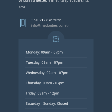
ve sonrası destek hizmeti talep edebilirsiniz.
</p>
+ 90 212 876 5056
info@medonbes.com.tr
Monday:
09am - 07pm
Tuesday:
09am - 07pm
Wednesday:
09am - 07pm
Thursday:
09am - 07pm
Friday:
08am - 12pm
Saturday - Sunday:
Closed