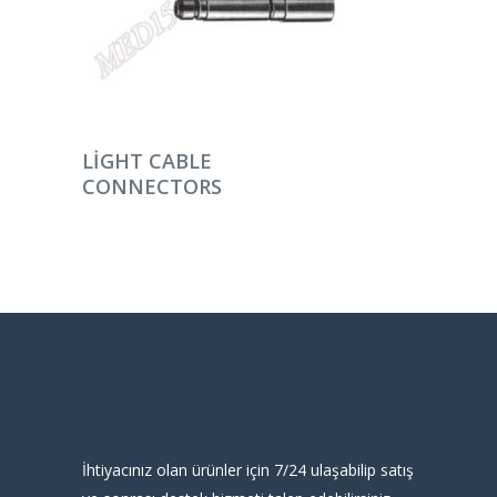
DEVAMINI OKU
LIGHT CABLE
CONNECTORS
İhtiyacınız olan ürünler için 7/24 ulaşabilip satış