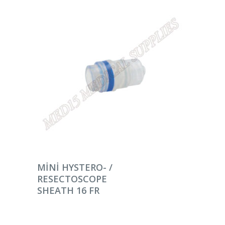
DEVAMINI OKU
MINI HYSTERO- /
RESECTOSCOPE
SHEATH 16 FR