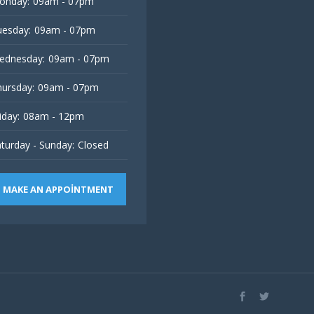
onday:
09am - 07pm
esday:
09am - 07pm
ednesday:
09am - 07pm
ursday:
09am - 07pm
iday:
08am - 12pm
turday - Sunday:
Closed
MAKE AN APPOINTMENT