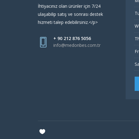
M
İhtiyacınız olan ürünler için 7/24
Tu
ulaşabilip satış ve sonrası destek
hizmeti talep edebilirsiniz.</p>
W
+ 90 212 876 5056
Th
info@medonbes.com.tr
Fr
Sa