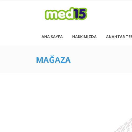
ANA SAYFA
HAKKIMIZDA
ANAHTAR TE
MAĞAZA
Pazartesi - Cuma 08:00 - 18:00
Cumartesi - 08:00 - 14:00
<h6 style= “font-size: 13px; font-weight: 600;