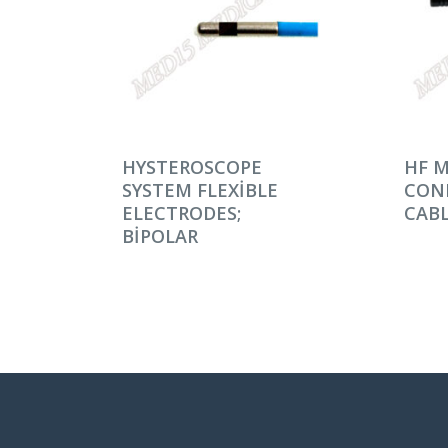
DEVAMINI OKU
DEV
HYSTEROSCOPE
HF 
SYSTEM FLEXIBLE
CON
ELECTRODES;
CAB
BIPOLAR