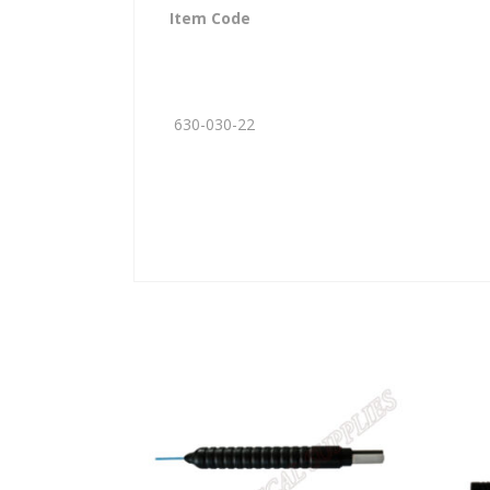
Item Code
630-030-22