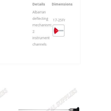
Details
Dimensions
Albarran
deflecting
17-25Fr
mechanism;
2
instrument
channels