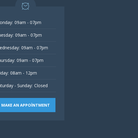
onday:
09am - 07pm
esday:
09am - 07pm
ednesday:
09am - 07pm
ursday:
09am - 07pm
iday:
08am - 12pm
turday - Sunday:
Closed
MAKE AN APPOINTMENT