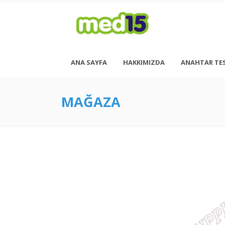
ANA SAYFA
HAKKIMIZDA
ANAHTAR TE
MAĞAZA
Pazartesi - Cuma 08:00 - 18:00
Cumartesi - 08:00 - 14:00
<h6 style= “font-size: 13px; font-weight: 600;