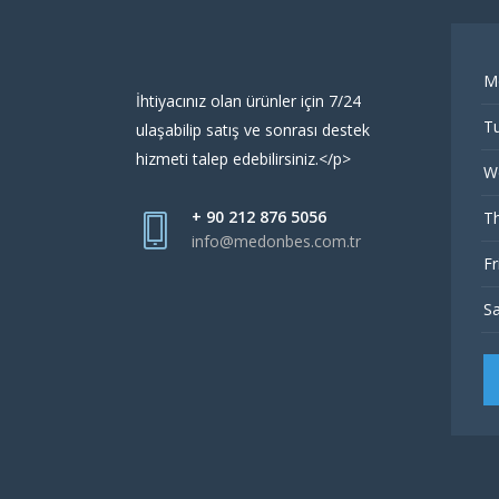
M
İhtiyacınız olan ürünler için 7/24
Tu
ulaşabilip satış ve sonrası destek
hizmeti talep edebilirsiniz.</p>
W
+ 90 212 876 5056
Th
info@medonbes.com.tr
Fr
Sa