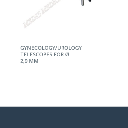
DEVAMINI OKU
GYNECOLOGY/UROLOGY
TELESCOPES FOR Ø
2,9 MM