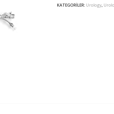
KATEGORILER:
Urology
,
Urol