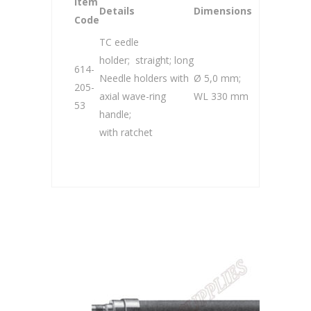
Item
Details
Dimensions
Code
TC eedle
holder; straight; long
614-
Needle holders with
Ø 5,0 mm;
205-
axial wave-ring
WL 330 mm
53
handle;
with ratchet