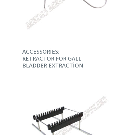
DEVAMINI OKU
ACCESSORIES;
RETRACTOR FOR GALL
BLADDER EXTRACTION