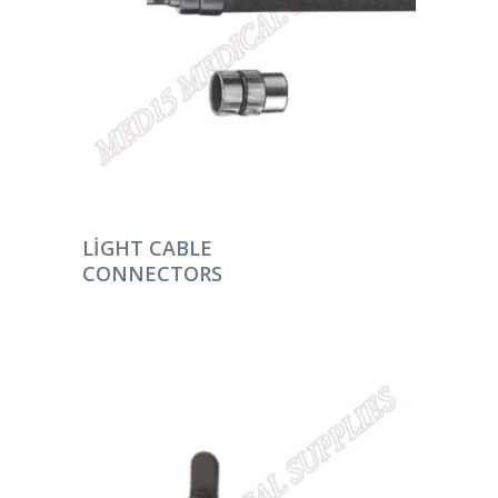
DEVAMINI OKU
LIGHT CABLE
CONNECTORS