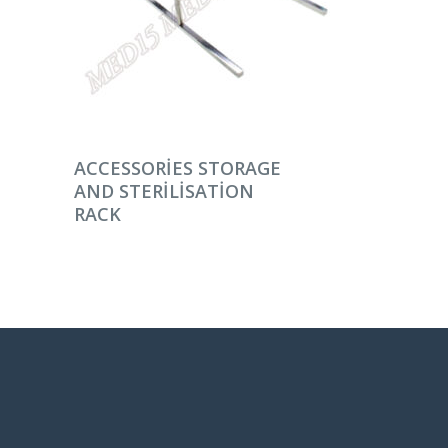
DEVAMINI OKU
ACCESSORIES STORAGE
AND STERILISATION
RACK