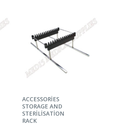
DEVAMINI OKU
ACCESSORIES
STORAGE AND
STERILISATION
RACK