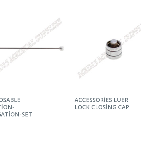
AMINI OKU
DEVAMINI OKU
OSABLE
ACCESSORIES LUER
TION-
LOCK CLOSING CAP
GATION-SET