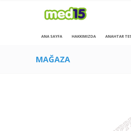
ANA SAYFA
HAKKIMIZDA
ANAHTAR TE
MAĞAZA
Pazartesi - Cuma 08:00 - 18:00
Cumartesi - 08:00 - 14:00
<h6 style= “font-size: 13px; font-weight: 600;