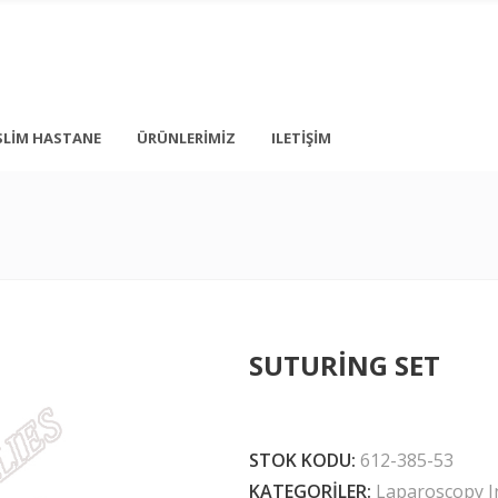
SLIM HASTANE
ÜRÜNLERIMIZ
ILETIŞIM
+ 90 212 876 5056
İstanbul
info@medonbes.com.tr
TÜRKİYE
<div class=”
SUTURING SET
<div class=”
 text-transform: none; line-height: 12px; margin-top: 10px; margin-bot
STOK KODU:
612-385-53
KATEGORILER:
Laparoscopy I