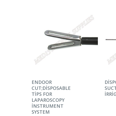
DEVAMINI OKU
DEV
ENDOOR
DISP
CUT;DISPOSABLE
SUC
TIPS FOR
IRRI
LAPAROSCOPY
INSTRUMENT
SYSTEM