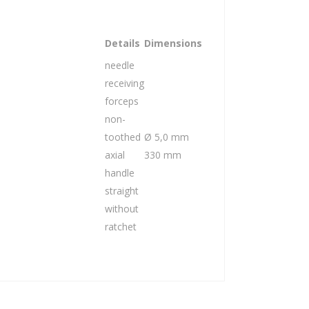
Details
Dimensions
needle
receiving
forceps
non-
toothed
Ø 5,0 mm
axial
330 mm
handle
straight
without
ratchet