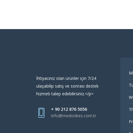
M
İhtiyacınız olan ürünler için 7/24
Tu
ulaşabilip satış ve sonrası destek
hizmeti talep edebilirsiniz.</p>
W
+ 90 212 876 5056
Th
info@medonbes.com.tr
Fr