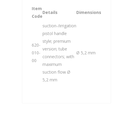
Item
Details
Dimensions
Code
suction-/irrigation
pistol handle
style; premium
620-
version; tube
010-
Ø 5,2 mm
connectors; with
00
maximum
suction flow Ø
5,2 mm