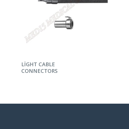
DEVAMINI OKU
LIGHT CABLE
CONNECTORS