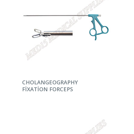
DEVAMINI OKU
CHOLANGEOGRAPHY
FIXATION FORCEPS