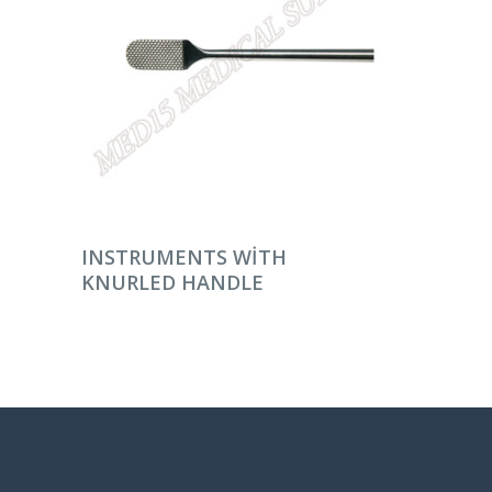
DEVAMINI OKU
INSTRUMENTS WITH
KNURLED HANDLE