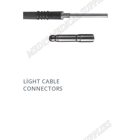
DEVAMINI OKU
LIGHT CABLE
CONNECTORS