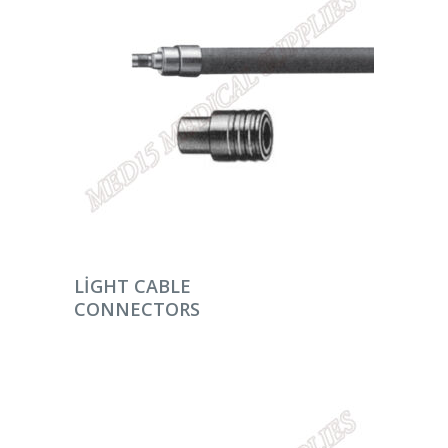
DEVAMINI OKU
LIGHT CABLE
CONNECTORS