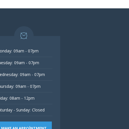
onday:
09am - 07pm
esday:
09am - 07pm
ednesday:
09am - 07pm
ursday:
09am - 07pm
iday:
08am - 12pm
turday - Sunday:
Closed
MAKE AN APPOINTMENT