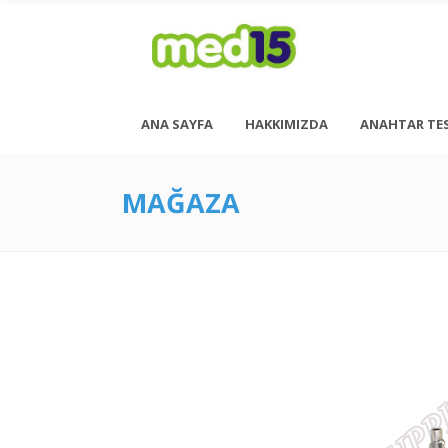
ANA SAYFA
HAKKIMIZDA
ANAHTAR TE
MAĞAZA
Pazartesi - Cuma 08:00 - 18:00
Cumartesi - 08:00 - 14:00
<h6 style= “font-size: 13px; font-weight: 600;