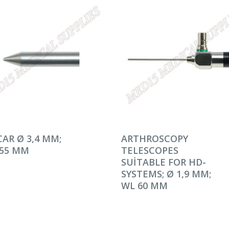
AMINI OKU
DEVAMINI OKU
AR Ø 3,4 MM;
ARTHROSCOPY
155 MM
TELESCOPES
SUITABLE FOR HD-
SYSTEMS; Ø 1,9 MM;
WL 60 MM