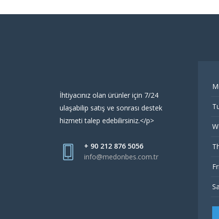
M
İhtiyacınız olan ürünler için 7/24
Tu
ulaşabilip satış ve sonrası destek
hizmeti talep edebilirsiniz.</p>
W
+ 90 212 876 5056
Th
info@medonbes.com.tr
Fr
Sa