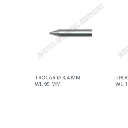
DEVAMINI OKU
DEV
TROCAR Ø 3,4 MM;
TROC
WL 95 MM
WL 