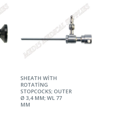
DEVAMINI OKU
SHEATH WITH
ROTATING
STOPCOCKS; OUTER
Ø 3,4 MM; WL 77
MM