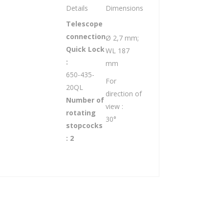
Details
Dimensions
Telescope
connection
Ø 2,7 mm;
Quick Lock
WL 187
:
mm
650-435-
For
20QL
direction of
Number of
view :
rotating
30°
stopcocks
: 2