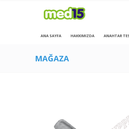
ANA SAYFA
HAKKIMIZDA
ANAHTAR TE
MAĞAZA
Pazartesi - Cuma 08:00 - 18:00
Cumartesi - 08:00 - 14:00
<h6 style= “font-size: 13px; font-weight: 600;