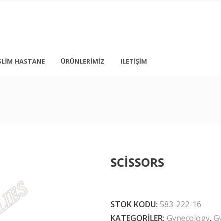
SLIM HASTANE
ÜRÜNLERIMIZ
ILETIŞIM
+ 90 212 876 5056
İstanbul
info@medonbes.com.tr
TÜRKİYE
<div class=”
SCISSORS
<div class=”
 text-transform: none; line-height: 12px; margin-top: 10px; margin-bot
STOK KODU:
583-222-16
KATEGORILER:
Gynecology
,
G