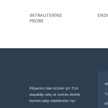
DEVAMINI OKU
DEV
INTRAUTERINE
END
PROBE
M
İhtiyacınız olan ürünler için 7/24
Tu
ulaşabilip satış ve sonrası destek
hizmeti talep edebilirsiniz.</p>
W