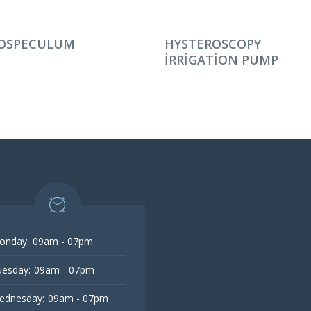
AMINI OKU
DEVAMINI OKU
OSPECULUM
HYSTEROSCOPY
IRRIGATION PUMP
onday:
09am - 07pm
esday:
09am - 07pm
ednesday:
09am - 07pm