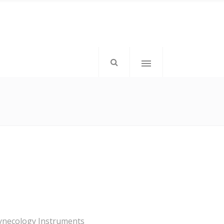
mkd-icon-top-left”>
</div>
mkd-elements-top-right”>
tom: 1px;”>Follow Us</h6>
ynecology Instruments
</div>