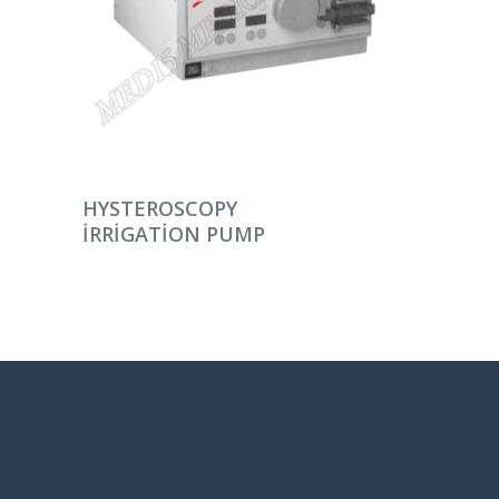
DEVAMINI OKU
HYSTEROSCOPY
IRRIGATION PUMP