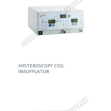
DEVAMINI OKU
HYSTEROSCOPY CO2-
INSUFFLATOR