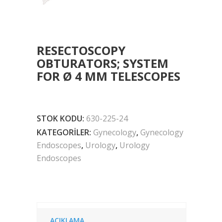
RESECTOSCOPY
OBTURATORS; SYSTEM
FOR Ø 4 MM TELESCOPES
STOK KODU:
630-225-24
KATEGORILER:
Gynecology
,
Gynecology
Endoscopes
,
Urology
,
Urology
Endoscopes
AÇIKLAMA