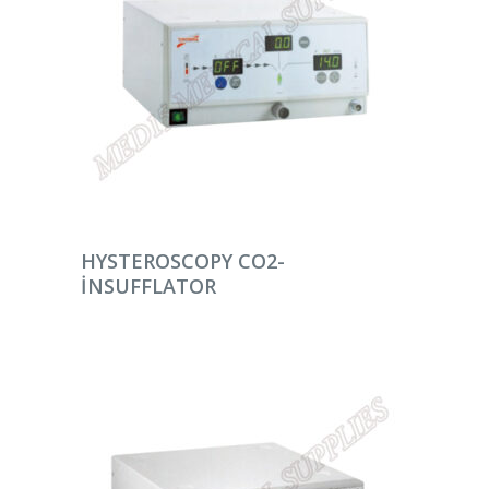
DEVAMINI OKU
HYSTEROSCOPY CO2-
INSUFFLATOR