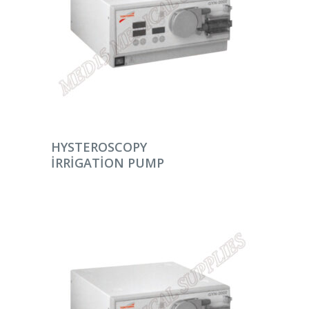
DEVAMINI OKU
HYSTEROSCOPY
IRRIGATION PUMP