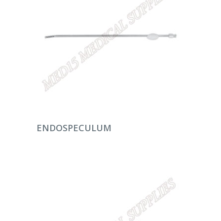
DEVAMINI OKU
ENDOSPECULUM