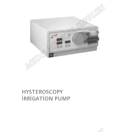
DEVAMINI OKU
HYSTEROSCOPY
IRRIGATION PUMP