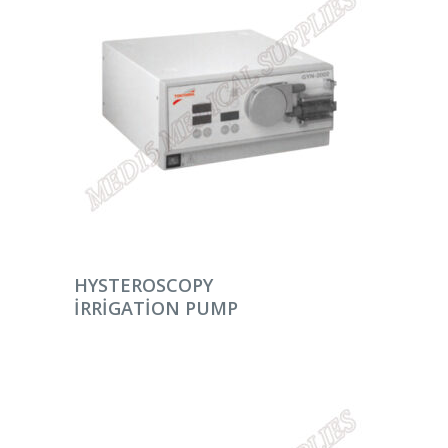
DEVAMINI OKU
HYSTEROSCOPY
IRRIGATION PUMP