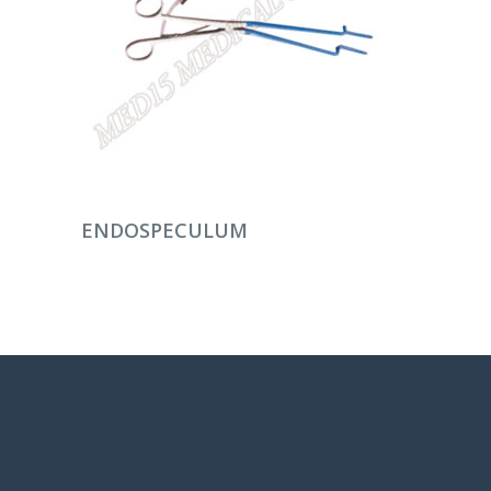
DEVAMINI OKU
ENDOSPECULUM