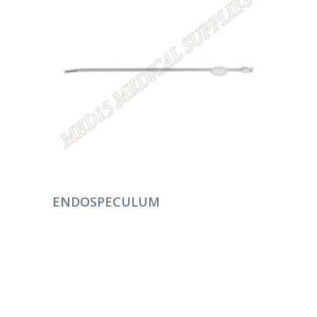
DEVAMINI OKU
ENDOSPECULUM