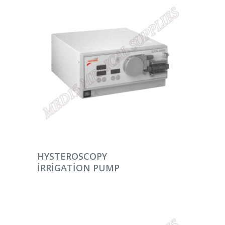
DEVAMINI OKU
HYSTEROSCOPY
IRRIGATION PUMP