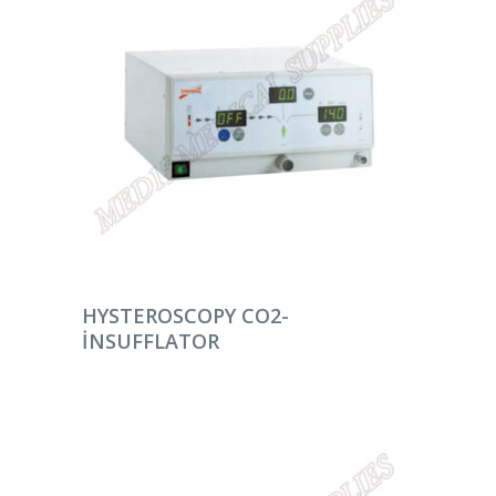
DEVAMINI OKU
HYSTEROSCOPY CO2-
INSUFFLATOR