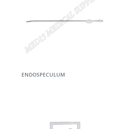
DEVAMINI OKU
ENDOSPECULUM