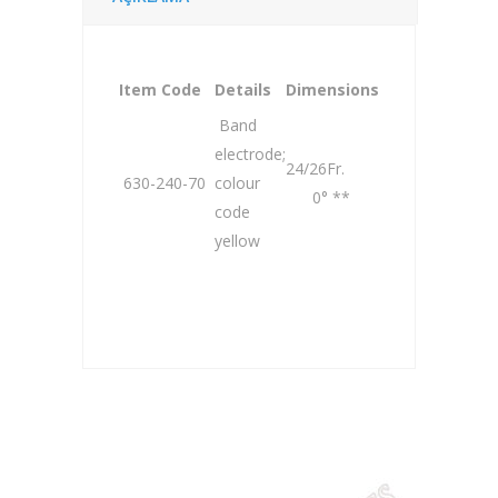
Item Code
Details
Dimensions
Band
electrode;
24/26Fr.
630-240-70
colour
0° **
code
yellow