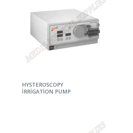
DEVAMINI OKU
HYSTEROSCOPY
IRRIGATION PUMP