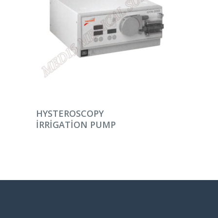
DEVAMINI OKU
HYSTEROSCOPY
IRRIGATION PUMP