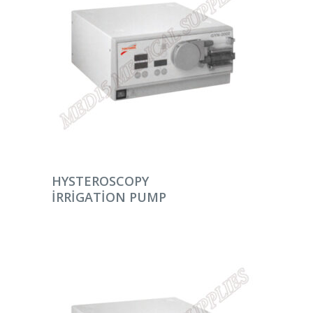
DEVAMINI OKU
HYSTEROSCOPY
IRRIGATION PUMP