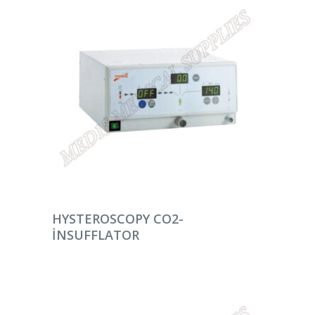
DEVAMINI OKU
HYSTEROSCOPY CO2-
INSUFFLATOR