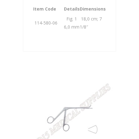
Item Code
Details
Dimensions
Fig. 1
18,0 cm; 7
114-580-06
6,0 mm
1/8″