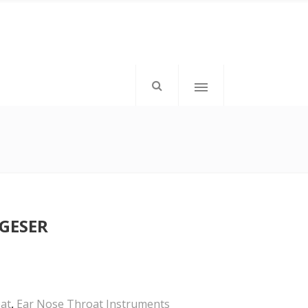
mkd-icon-top-left”>
</div>
GESER
mkd-elements-top-right”>
tom: 1px;”>Follow Us</h6>
at
,
Ear Nose Throat Instruments
</div>