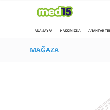
ANA SAYFA
HAKKIMIZDA
ANAHTAR TE
MAĞAZA
Pazartesi - Cuma 08:00 - 18:00
Cumartesi - 08:00 - 14:00
<h6 style= “font-size: 13px; font-weight: 600;