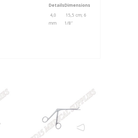
Details
Dimensions
4,0
15,5 cm; 6
mm
1/8″