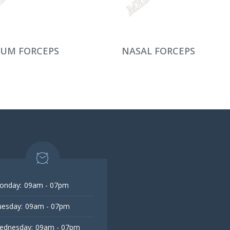
AMINI OKU
DEVAMINI OKU
TUM FORCEPS
NASAL FORCEPS
onday:
09am - 07pm
esday:
09am - 07pm
ednesday:
09am - 07pm