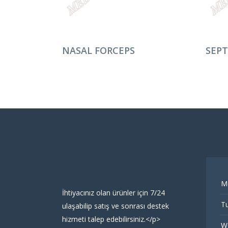
DEVAMINI OKU
DEV
NASAL FORCEPS
SEP
M
İhtiyacınız olan ürünler için 7/24
Tu
ulaşabilip satış ve sonrası destek
hizmeti talep edebilirsiniz.</p>
W