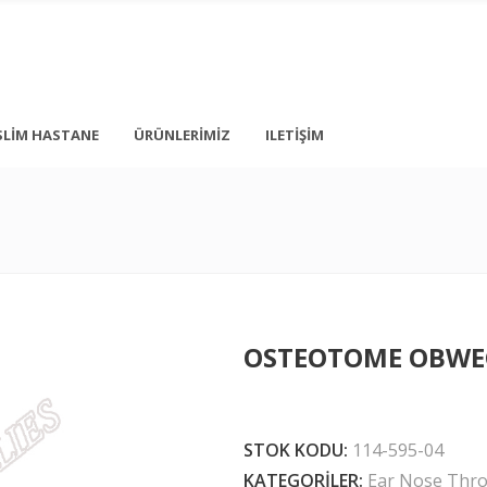
SLIM HASTANE
ÜRÜNLERIMIZ
ILETIŞIM
+ 90 212 876 5056
İstanbul
info@medonbes.com.tr
TÜRKİYE
<div class=”
OSTEOTOME OBWE
<div class=”
 text-transform: none; line-height: 12px; margin-top: 10px; margin-bot
STOK KODU:
114-595-04
KATEGORILER:
Ear Nose Thro